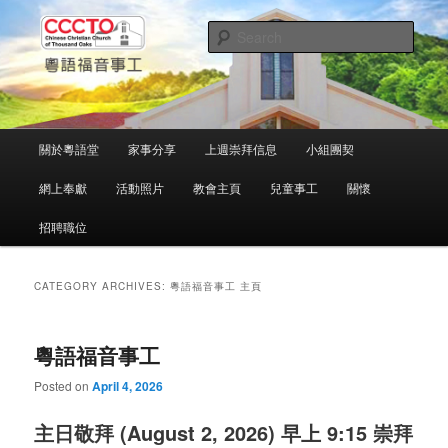
Skip
Skip
中文粵語事工
to
to
Sear
primary
secondary
content
content
千橡城基督教會
Main
關於粵語堂
家事分享
上週崇拜信息
小組團契
menu
網上奉獻
活動照片
教會主頁
兒童事工
關懷
招聘職位
CATEGORY ARCHIVES:
粵語福音事工 主頁
粵語福音事工
Posted on
April 4, 2026
主日敬拜 (August 2, 2026) 早上 9:15 崇拜