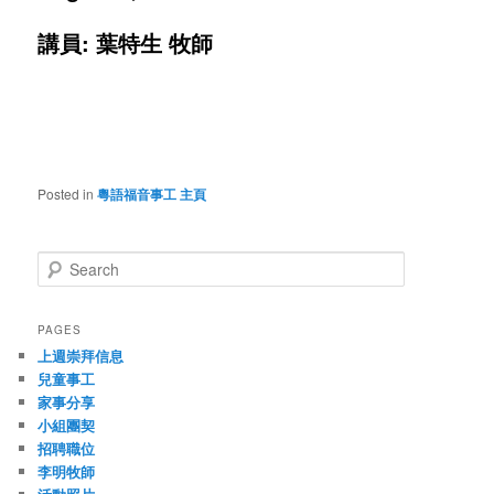
講員: 葉特生 牧師
Posted in
粵語福音事工 主頁
S
e
a
r
PAGES
c
上週崇拜信息
h
兒童事工
家事分享
小組團契
招聘職位
李明牧師