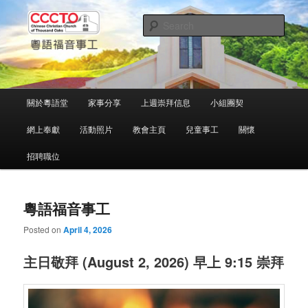
Skip
Skip
中文粵語事工
to
to
Sear
primary
secondary
content
content
千橡城基督教會
Main
關於粵語堂
家事分享
上週崇拜信息
小組團契
menu
網上奉獻
活動照片
教會主頁
兒童事工
關懷
招聘職位
粵語福音事工
Posted on
April 4, 2026
主日敬拜 (August 2, 2026) 早上 9:15 崇拜