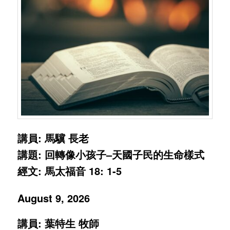
講員: 馬驥 長老
講題: 回轉像小孩子–天國子民的生命樣式
經文: 馬太福音 18: 1-5
August 9, 2026
講員: 葉特生 牧師