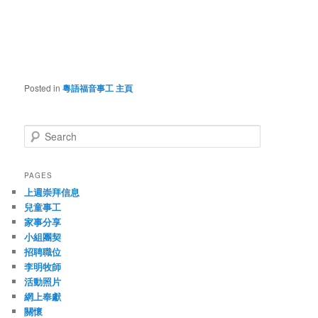
Posted in
粵語福音事工 主頁
S
e
a
r
PAGES
c
上週崇拜信息
h
兒童事工
家事分享
小組團契
招聘職位
李明牧師
活動照片
網上奉獻
關懷