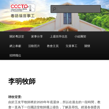
Skip
中文粵語事工
to
Sear
primary
content
千橡城基督教會
Main
關於粵語堂
家事分享
上週崇拜信息
小組團契
menu
網上奉獻
活動照片
教會主頁
兒童事工
關懷
招聘職位
李明牧師
聘牧背景:
由於王友平牧師將於2020年年底退休，所以在過去的一段時間，教
會一直為下一任國語堂牧師擺上禱告，了解及尋找。經過各個委員