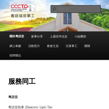
Skip
中文粵語事工
to
Sear
primary
content
千橡城基督教會
Main
關於粵語堂
家事分享
上週崇拜信息
小組團契
menu
網上奉獻
活動照片
教會主頁
兒童事工
關懷
招聘職位
服務同工
粵語堂
粵語堂執事 (Deacon): Lipin Tan