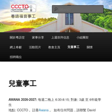
Skip
中文粵語事工
to
Sear
primary
content
千橡城基督教會
Main
關於粵語堂
家事分享
上週崇拜信息
小組團契
menu
兒童事工
網上奉獻
活動照片
教會主頁
關懷
招聘職位
兒童事工
AWANA 2026-2027:
每週二晚上 6:30-8:15; 對象: 3歲 至 6年級學
生
地點: CCCTO 。註冊
Awana
。 如有任何問題，請聯繫 David